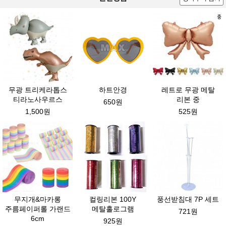
무광 트리케라톱스
하트안경
레트로 무광 메탈
티라노사우르스
리본 중
650원
1,500원
525원
무지개&마카롱
컬링리본 100Y
풍선받침대 7P 세트
주름페이퍼롤 가랜드
메탈홀로그램
721원
6cm
925원