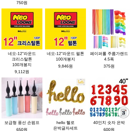
750원
네오-12"라운드
네오-12"라운드 펄톤
페이퍼롤 주름가랜드
크리스탈톤
100개봉지
4.5폭
100개봉지
9,846원
375원
9,112원
보급형 풍선 손펌프
hello 헬로
40인치 숫자 은박
은박글자세트
650원
600원