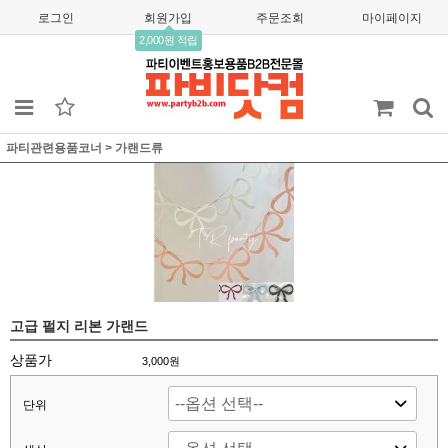
로그인
회원가입
주문조회
마이페이지
2,000원 적립
파티관련용품코너
>
가랜드류
고급 펄지 리본 가랜드
상품가
3,000
원
단위