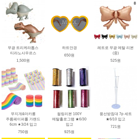
무광 트리케라톱스
하트안경
레트로 무광 메탈 리본
티라노사우르스
(중)
650원
1,500원
525원
무지개&마카롱
컬링리본 100Y
풍선받침대 7p 세트
주름페이퍼롤 가랜드
메탈홀로그램 ★6/30
★6/10 입고
6cm ★3/24 입고
입고
721원
750원
925원