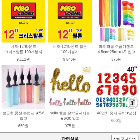
네오-12"라운드
네오-12"라운드 펄톤
페이퍼롤 주름가랜드
크리스탈톤 100개봉지
100개봉지
4.5cm*25m ★4/1 입고
9,112원
9,846원
375원
보급형 풍선 손펌프 ★5/6
hello 헬로 은박글자세트
40인치 숫자 은박 ♥포장
입고
★6/30 입고
600원
650원
975원
관련상품
장바구니 담기