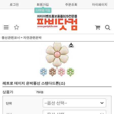
로그인
회원가입
주문조회
마이페이지
2,000원 적립
풍선관련코너
>
자연관련은박
레트로 데이지 은박풍선 스탠다드톤(소)
상품가
750
원
단위