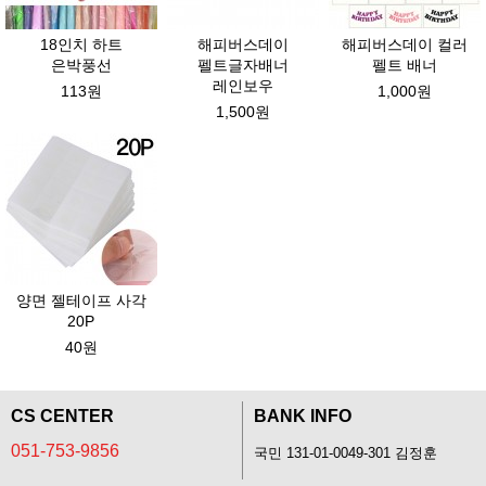
18인치 하트
해피버스데이
해피버스데이 컬러
은박풍선
펠트글자배너
펠트 배너
레인보우
113원
1,000원
1,500원
양면 젤테이프 사각
20P
40원
CS CENTER
BANK INFO
051-753-9856
국민 131-01-0049-301 김정훈