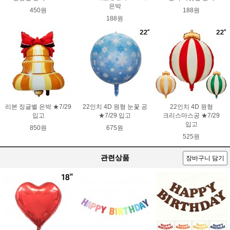
은박
450원
188원
188원
리본 징글벨 은박 ★7/29
22인치 4D 원형 눈꽃 공
22인치 4D 원형
입고
★7/29 입고
크리스마스공 ★7/29
입고
850원
675원
525원
관련상품
장바구니 담기