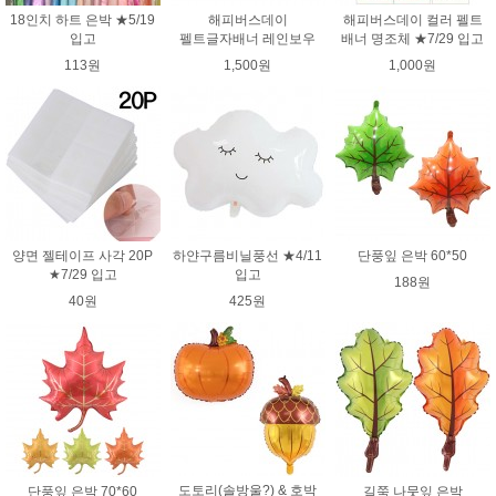
18인치 하트 은박 ★5/19
해피버스데이
해피버스데이 컬러 펠트
입고
펠트글자배너 레인보우
배너 명조체 ★7/29 입고
113원
1,500원
1,000원
양면 젤테이프 사각 20P
하얀구름비닐풍선 ★4/11
단풍잎 은박 60*50
★7/29 입고
입고
188원
40원
425원
도토리(솔방울?) & 호박
단풍잎 은박 70*60
길쭉 나뭇잎 은박