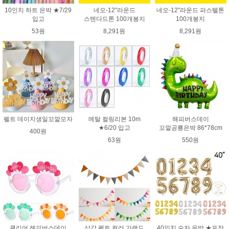
10인치 하트 은박 ★7/29
네오-12"라운드
네오-12"라운드 파스텔톤
입고
스텐다드톤 100개봉지
100개봉지
53원
8,291원
8,291원
펠트 데이지생일꼬깔모자
메탈 컬링리본 10m
해피버스데이
★6/20 입고
꼬깔공룡은박 86*78cm
400원
63원
550원
클리어 해피버스데이
삼각 펠트 컬러 가랜드
40인치 숫자 은박 ★포장