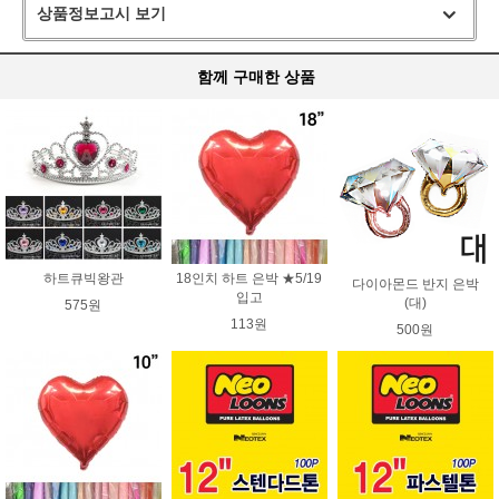
상품정보고시 보기
함께 구매한 상품
하트큐빅왕관
18인치 하트 은박 ★5/19
다이아몬드 반지 은박
입고
(대)
575원
113원
500원