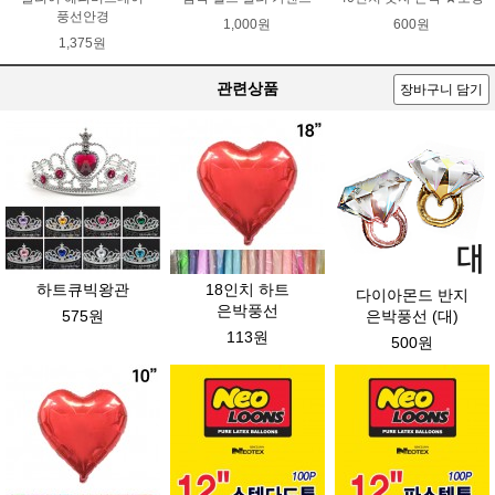
풍선안경
1,000원
600원
1,375원
관련상품
장바구니 담기
하트큐빅왕관
18인치 하트
다이아몬드 반지
은박풍선
575원
은박풍선 (대)
113원
500원