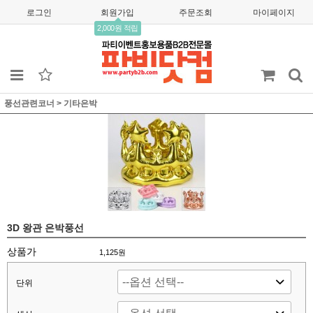
로그인
회원가입
주문조회
마이페이지
2,000원 적립
풍선관련코너
>
기타은박
3D 왕관 은박풍선
상품가
1,125
원
단위