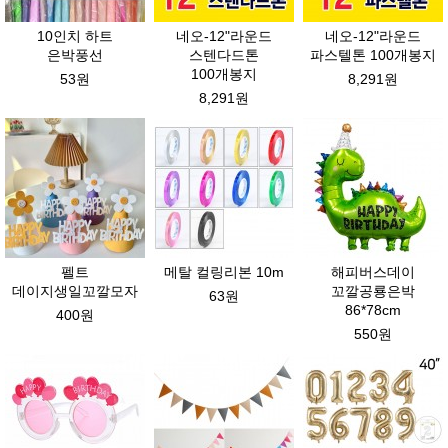
10인치 하트
네오-12"라운드
네오-12"라운드
은박풍선
스텐다드톤
파스텔톤 100개봉지
100개봉지
53원
8,291원
8,291원
펠트
메탈 컬링리본 10m
해피버스데이
데이지생일꼬깔모자
꼬깔공룡은박
63원
86*78cm
400원
550원