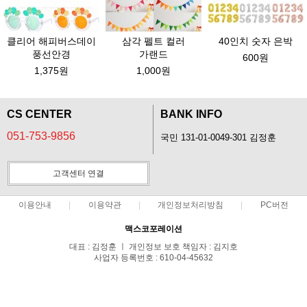
클리어 해피버스데이
삼각 펠트 컬러
40인치 숫자 은박
풍선안경
가랜드
600원
1,375원
1,000원
CS CENTER
BANK INFO
051-753-9856
국민 131-01-0049-301 김정훈
고객센터 연결
이용안내
이용약관
개인정보처리방침
PC버전
맥스코포레이션
대표 : 김정훈 ㅣ 개인정보 보호 책임자 : 김지호
사업자 등록번호 : 610-04-45632
통신판매업신고번호 : 2015-부산연제-0287호
전화 : 051-753-9856 ㅣ 팩스 : 051-753-9857
주소 : http://www.partyb2b.co.kr