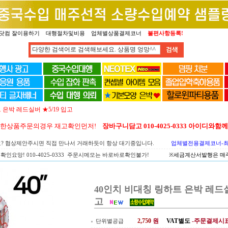
닷컴 잘이용하기
대행절차및비용
업체별상품결제코너
불편사항등록!
 은박 레드실버 ★5/19 입고
양한상품주문의경우 재고확인먼저!
장바구니담고 010-4025-0333 아이디와
요? 협상제안주시면 직접 만나서 거래하듯이 항상 대기중입니다.
업체별전용결제코너-최고
확인요망! 010-4025-0333 주문시메모는 바로바로확인불가!
※세금계산서발행은 매주 
40인치 비대칭 링하트 은박 레드실버
고
2,750
원
VAT별도
-주문결제시
단위별공급