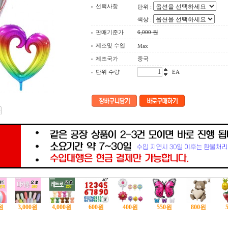
선택사항
단위 :
색상 :
판매기준가
6,000
원
제조및 수입
Max
제조국가
중국
단위 수량
EA
원
3,000
원
4,000
원
600
원
400
원
550
원
800
원