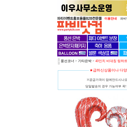
이용안내
파비
풍선코너
>
기타은박
>
40인치 비대칭 링하트
★급하신상품이나 다
※공급가격이 맘에안드시나
당일발송의 경우 가능여부 꼭! 