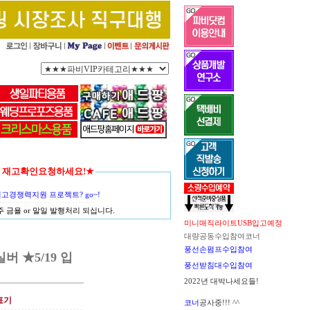
함께 재고확인요청하세요!★
경쟁력지원 프로젝트? go~!
금욜 or 말일 발행처리 되십니다.
미니매직라이트USB입고예정
대량공동수입참여코너
풍선손펌프수입참여
 ★5/19 입
풍선받침대수입참여
2022년 대박나세요들!
표기
코너
공사중!!! ^^