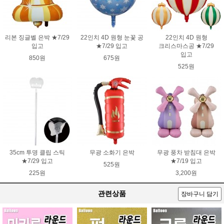
리본 징글벨 은박 ★7/29
22인치 4D 원형 눈꽃 공
22인치 4D 원형
입고
★7/29 입고
크리스마스공 ★7/29
입고
850원
675원
525원
35cm 투명 클립 스틱
무광 소화기 은박
무광 풍차 받침대 은박
★7/29 입고
★7/19 입고
525원
225원
3,200원
관련상품
장바구니 담기