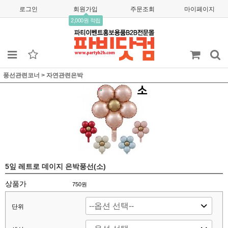
로그인
회원가입
주문조회
마이페이지
2,000원 적립
풍선관련코너
>
자연관련은박
5잎 레트로 데이지 은박풍선(소)
상품가
750
원
단위