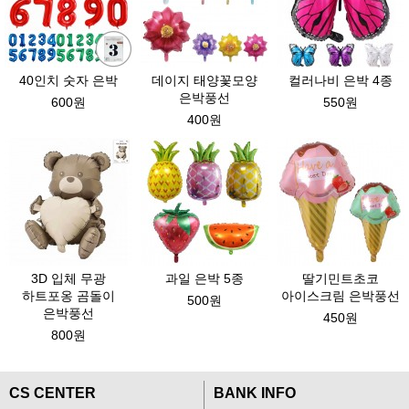
40인치 숫자 은박
데이지 태양꽃모양
컬러나비 은박 4종
은박풍선
600원
550원
400원
3D 입체 무광
과일 은박 5종
딸기민트초코
하트포옹 곰돌이
아이스크림 은박풍선
500원
은박풍선
450원
800원
CS CENTER
BANK INFO