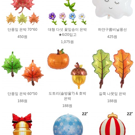
단풍잎 은박 70*60
대형 다섯 꽃잎송이 은박
하얀구름비닐풍선
★6/20입고
450원
425원
1,075원
도토리(솔방울?) & 호박
단풍잎 은박 60*50
길쭉 나뭇잎 은박
은박
188원
188원
188원