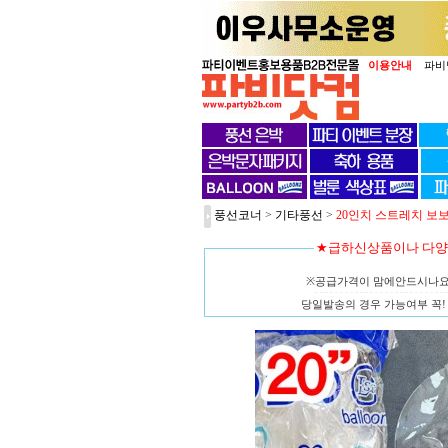
이용안내
파비
풍선코너
>
기타풍선
>
20인치 스트레치 보보
★급하신상품이나 다
※공급가격이 맘에안드시나
당일발송의 경우 가능여부 꼭! 