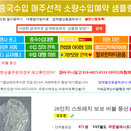
닷컴 잘이용하기
대행절차및비용
업체별상품결제코너
불편사항등록!
 버블 풍선
양한상품주문의경우 재고확인먼저!
장바구니담고 010-4025-0333 아이디와
요? 협상제안주시면 직접 만나서 거래하듯이 항상 대기중입니다.
업체별전용결제코너-최고
확인요망! 010-4025-0333 주문시메모는 바로바로확인불가!
※세금계산서발행은 매주 
20인치 스트레치 보보 버블 풍선
875
원
VAT별도
-주문결제시표
단위별공급