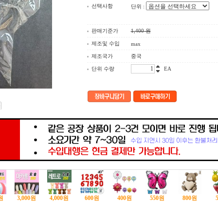
선택사항
단위 :
판매기준가
1,400
원
제조및 수입
max
제조국가
중국
단위 수량
EA
원
3,000
원
4,000
원
600
원
400
원
550
원
800
원