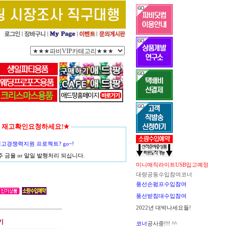
함께 재고확인요청하세요!★
경쟁력지원 프로젝트? go~!
금욜 or 말일 발행처리 되십니다.
미니매직라이트USB입고예정
대량공동수입참여코너
풍선손펌프수입참여
풍선받침대수입참여
2022년 대박나세요들!
기
코너
공사중!!! ^^