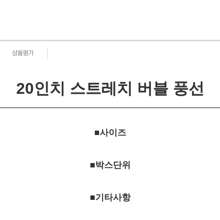
20인치 스트레치 버블 풍선
■사이즈
■박스단위
■기타사항