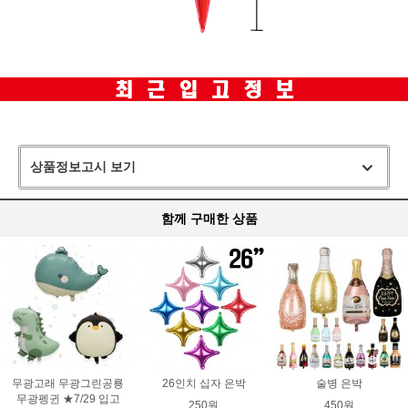
상품정보고시 보기
함께 구매한 상품
무광고래 무광그린공룡
26인치 십자 은박
술병 은박
무광펭귄 ★7/29 입고
250원
450원