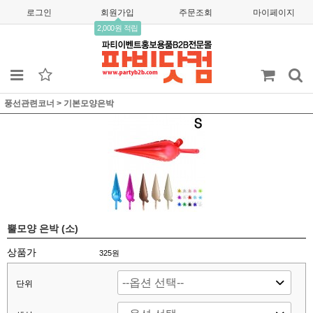
로그인
회원가입
주문조회
마이페이지
2,000원 적립
풍선관련코너
>
기본모양은박
뿔모양 은박 (소)
상품가
325
원
단위