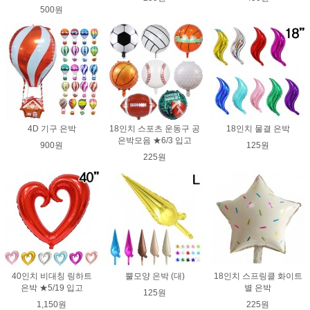
500원
4D 기구 은박
18인치 스포츠 운동구 공
18인치 물결 은박
은박모음 ★6/3 입고
900원
125원
225원
40인치 비대칭 링하트
뿔모양 은박 (대)
18인치 스프링클 화이트
은박 ★5/19 입고
별 은박
125원
1,150원
225원