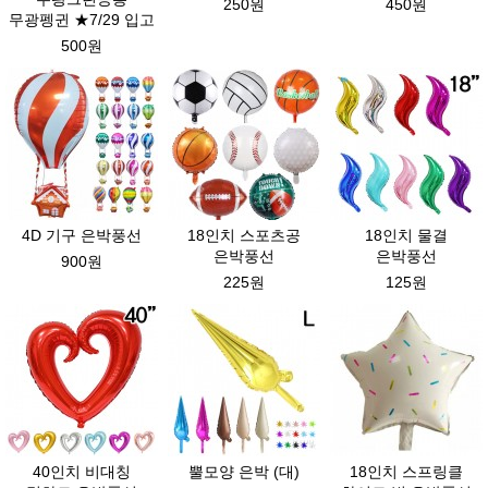
250원
450원
무광펭귄 ★7/29 입고
500원
4D 기구 은박풍선
18인치 스포츠공
18인치 물결
은박풍선
은박풍선
900원
225원
125원
40인치 비대칭
뿔모양 은박 (대)
18인치 스프링클