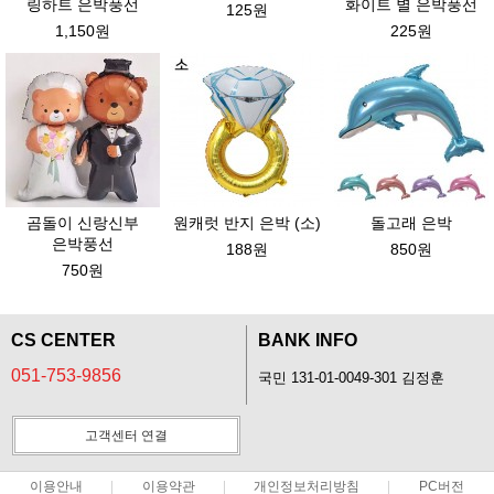
링하트 은박풍선
화이트 별 은박풍선
125원
1,150원
225원
곰돌이 신랑신부
원캐럿 반지 은박 (소)
돌고래 은박
은박풍선
188원
850원
750원
CS CENTER
BANK INFO
051-753-9856
국민 131-01-0049-301 김정훈
고객센터 연결
이용안내
이용약관
개인정보처리방침
PC버전