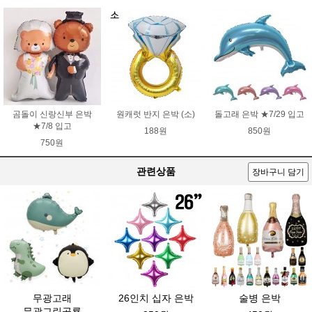
곰돌이 신랑신부 은박
원캐럿 반지 은박 (소)
돌고래 은박 ★7/29 입고
★7/8 입고
188원
850원
750원
관련상품
장바구니 담기
무광고래
26인치 십자 은박
술병 은박
무광그린공룡