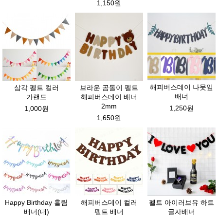
1,150원
해피버스데이 나뭇잎
삼각 펠트 컬러
브라운 곰돌이 펠트
배너
가랜드
해피버스데이 배너
2mm
1,250원
1,000원
1,650원
Happy Birthday 흘림
해피버스데이 컬러
펠트 아이러브유 하트
배너(대)
펠트 배너
글자배너