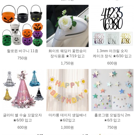
할로윈 바구니 11종
화이트 웨딩카 꽃한송이
1.3mm 아크릴 숫자
장식용품 ★7/19 입고
케이크 장식 ★6/30 입고
750원
1,750원
600원
글리터 별 수술 꼬깔모자
마카롱 데이지 생일배너
홀로그램 모빌장식 2m
★6/30 입고
★6/2입고
★6/3 입고
600원
1,000원
750원