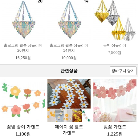
홀로그램 필름 샹들리에
홀로그램 필름 샹들리에
은박 샹들리에
20인치
14인치
7,500원
16,250원
10,000원
관련상품
장바구니 담기
꽃밭 종이 가랜드
데이지 꽃 펠트
벚꽃 가랜드
가랜드
1,100원
1,225원